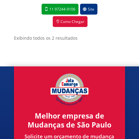
11 97244-9106
Site
Como Chegar
Exibindo todos os 2 resultados
Melhor empresa de
Mudanças de São Paulo
Solicite um orçamento de mudança